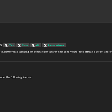
zi:
Talk
Tasks
Git
Password reset
a, elettronica e tecnologia in generale si incontrano per condividere idee e attrezzi e per collaborar
under the following license: