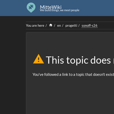
MitteWiki
We build things, we meet people
Home
You are here
en
progetti
sonoff-s26
This topic does 
You've followed a link to a topic that doesn't exis