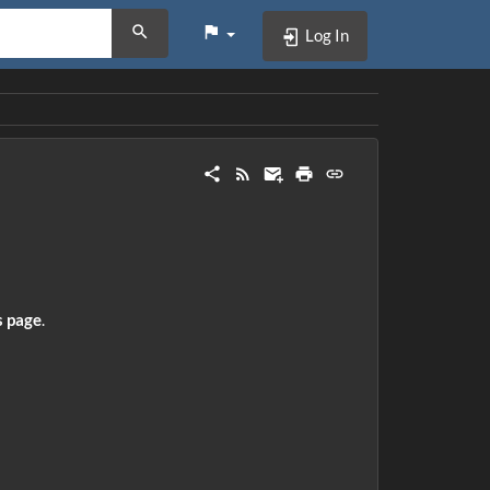
Log In
s page
.