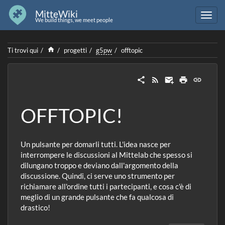
MitteWiki
We build things, we meet people
Home
Ti trovi qui
progetti
g5pw
offtopic
OFFTOPIC!
Un pulsante per domarli tutti. L'idea nasce per
interrompere le discussioni al Mittelab che spesso si
dilungano troppo e deviano dall'argomento della
discussione. Quindi, ci serve uno strumento per
richiamare all'ordine tutti i partecipanti, e cosa c'è di
meglio di un grande pulsante che fa qualcosa di
drastico!