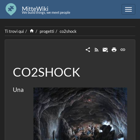
MitteWiki
We build things, we meet people
Home
Ti trovi qui
progetti
co2shock
CO2SHOCK
Una